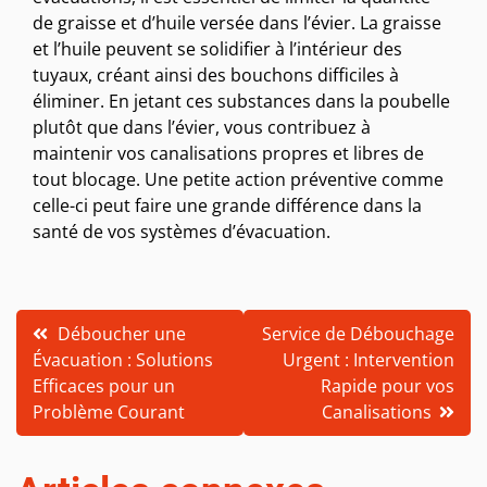
de graisse et d’huile versée dans l’évier. La graisse
et l’huile peuvent se solidifier à l’intérieur des
tuyaux, créant ainsi des bouchons difficiles à
éliminer. En jetant ces substances dans la poubelle
plutôt que dans l’évier, vous contribuez à
maintenir vos canalisations propres et libres de
tout blocage. Une petite action préventive comme
celle-ci peut faire une grande différence dans la
santé de vos systèmes d’évacuation.
Navigation
Déboucher une
Service de Débouchage
Évacuation : Solutions
Urgent : Intervention
de
Efficaces pour un
Rapide pour vos
l’article
Problème Courant
Canalisations