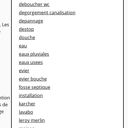
deboucher wc
degorgement canalisation
depannage
. Les
destop
e
douche
eau
eaux pluviales
eaux usees
evier
evier bouche
fosse septique
installation
ntion
karcher
s de
ge
lavabo
leroy merlin