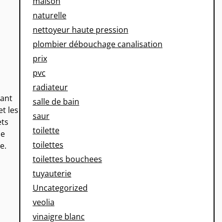
maison
naturelle
nettoyeur haute pression
plombier débouchage canalisation
prix
pvc
radiateur
sant
salle de bain
et les
saur
ets
toilette
ne
toilettes
e.
toilettes bouchees
tuyauterie
Uncategorized
veolia
vinaigre blanc