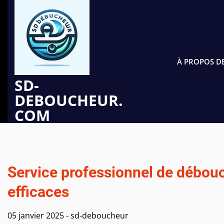
Passer
au
contenu
À PROPOS D
SD-
DEBOUCHEUR.
COM
Service professionnel de débouc
efficaces
05 janvier 2025
-
sd-deboucheur