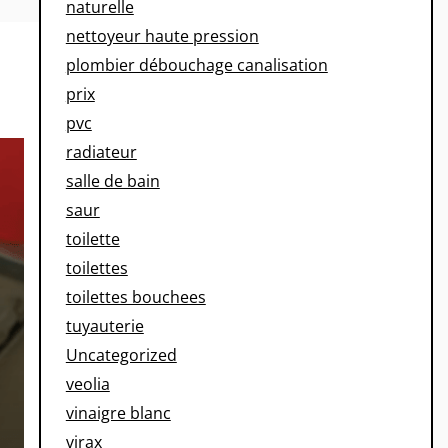
naturelle
nettoyeur haute pression
plombier débouchage canalisation
prix
pvc
radiateur
salle de bain
saur
toilette
toilettes
toilettes bouchees
tuyauterie
Uncategorized
veolia
vinaigre blanc
virax