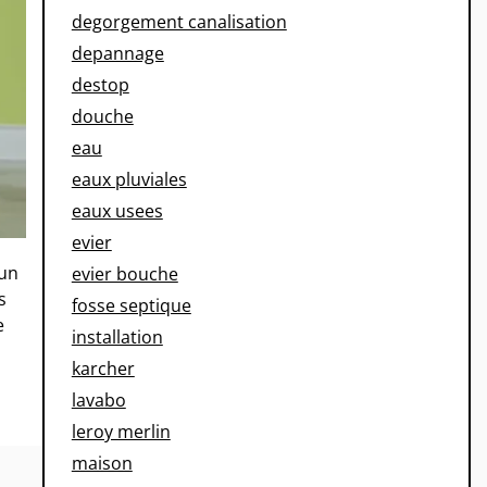
degorgement canalisation
depannage
destop
douche
eau
eaux pluviales
eaux usees
evier
 un
evier bouche
s
fosse septique
e
installation
karcher
lavabo
leroy merlin
maison