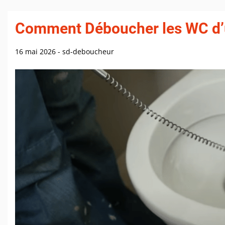
Comment Déboucher les WC d’u
16 mai 2026
-
sd-deboucheur