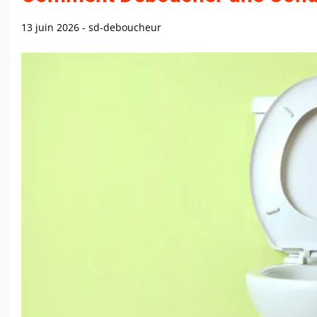
13 juin 2026
-
sd-deboucheur