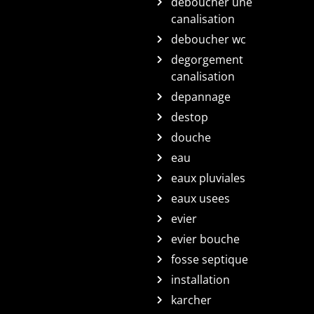
deboucher une
canalisation
deboucher wc
degorgement
canalisation
depannage
destop
douche
eau
eaux pluviales
eaux usees
evier
evier bouche
fosse septique
installation
karcher