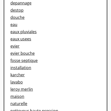
depannage
destop
douche
eau
eaux pluviales
eaux usees
evier
evier bouche
fosse septique
installation
karcher
lavabo
leroy merlin
maison
naturelle
nettoyeur haute pression