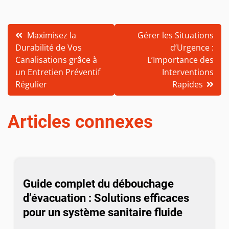
Navigation
Maximisez la
Gérer les Situations
Durabilité de Vos
d’Urgence :
de
Canalisations grâce à
L’Importance des
l’article
un Entretien Préventif
Interventions
Régulier
Rapides
Articles connexes
Guide complet du débouchage
d’évacuation : Solutions efficaces
pour un système sanitaire fluide