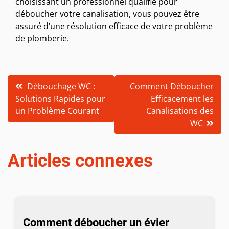
choisissant un professionnel qualifié pour
déboucher votre canalisation, vous pouvez être
assuré d’une résolution efficace de votre problème
de plomberie.
Navigation
Débouchage WC :
Comment Déboucher
Solutions Rapides pour
Efficacement les
de
un Problème Courant
Canalisations des
l’article
WC
Articles connexes
Comment déboucher un évier