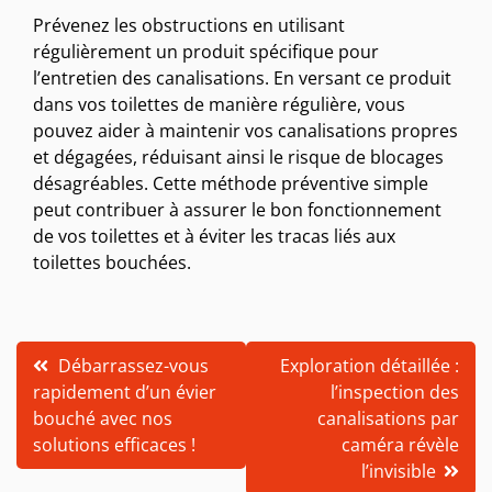
Prévenez les obstructions en utilisant
régulièrement un produit spécifique pour
l’entretien des canalisations. En versant ce produit
dans vos toilettes de manière régulière, vous
pouvez aider à maintenir vos canalisations propres
et dégagées, réduisant ainsi le risque de blocages
désagréables. Cette méthode préventive simple
peut contribuer à assurer le bon fonctionnement
de vos toilettes et à éviter les tracas liés aux
toilettes bouchées.
Navigation
Débarrassez-vous
Exploration détaillée :
rapidement d’un évier
l’inspection des
de
bouché avec nos
canalisations par
l’article
solutions efficaces !
caméra révèle
l’invisible