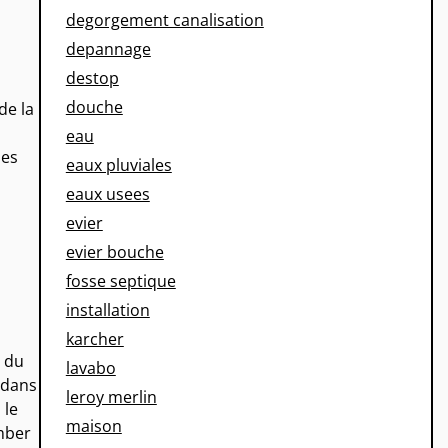
degorgement canalisation
depannage
destop
douche
de la
eau
ues
eaux pluviales
eaux usees
evier
evier bouche
fosse septique
installation
karcher
e du
lavabo
 dans
leroy merlin
 le
maison
mber