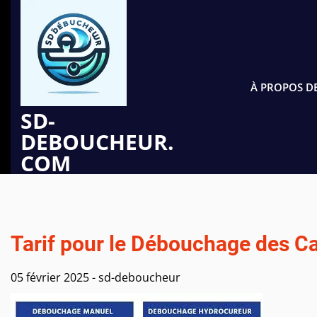
Passer
au
contenu
À PROPOS D
SD-
DEBOUCHEUR.
COM
Tarif pour le Débouchage des Can
05 février 2025
-
sd-deboucheur