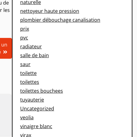
naturelle
u de
r les
nettoyeur haute pression
plombier débouchage canalisation
prix
pvc
r un
radiateur
é
salle de bain
saur
toilette
toilettes
toilettes bouchees
tuyauterie
Uncategorized
veolia
vinaigre blanc
virax