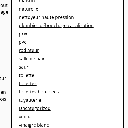
maison
tout
naturelle
hage
nettoyeur haute pression
plombier débouchage canalisation
prix
pvc
radiateur
salle de bain
saur
toilette
sur
toilettes
toilettes bouchees
 en
ois
tuyauterie
Uncategorized
veolia
vinaigre blanc