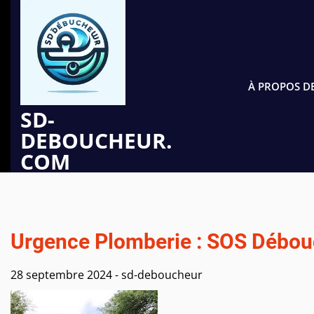
Passer
au
contenu
À PROPOS D
SD-
DEBOUCHEUR.
COM
Urgence Plomberie : SOS Débouc
28 septembre 2024
-
sd-deboucheur