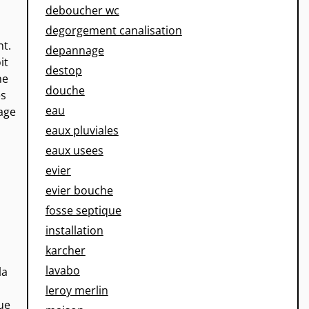
deboucher wc
degorgement canalisation
nt.
depannage
it
destop
ne
douche
es
eau
hage
eaux pluviales
eaux usees
evier
evier bouche
fosse septique
installation
karcher
lavabo
la
leroy merlin
que