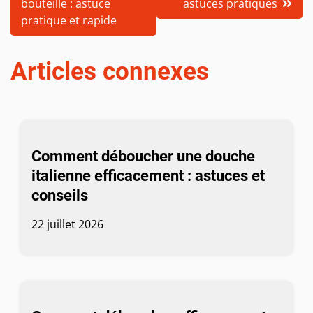
l’article
bouteille : astuce
astuces pratiques
pratique et rapide
Articles connexes
Comment déboucher une douche
italienne efficacement : astuces et
conseils
22 juillet 2026