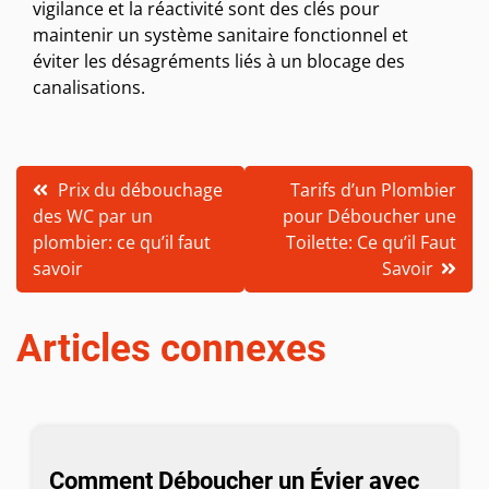
vigilance et la réactivité sont des clés pour
maintenir un système sanitaire fonctionnel et
éviter les désagréments liés à un blocage des
canalisations.
Navigation
Prix du débouchage
Tarifs d’un Plombier
des WC par un
pour Déboucher une
de
plombier: ce qu’il faut
Toilette: Ce qu’il Faut
l’article
savoir
Savoir
Articles connexes
Comment Déboucher un Évier avec