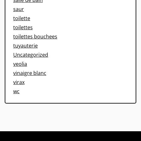
salle de bain
saur
toilette
toilettes
toilettes bouchees
tuyauterie
Uncategorized
veolia
vinaigre blanc
virax
wc