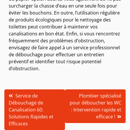
surcharger la chasse d’eau en une seule fois pour
éviter les bouchons. En outre, l’utilisation régulière
de produits écologiques pour le nettoyage des
toilettes peut contribuer à maintenir vos
canalisations en bon état. Enfin, si vous rencontrez
fréquemment des problèmes d’obstruction,
envisagez de faire appel à un service professionnel
de débouchage pour effectuer un entretien
préventif et identifier tout risque potentiel
d’obstruction.
Navigation
Service de
Plombier spécialisé
Débouchage de
pour déboucher les WC
de
Canalisation 60:
: Intervention rapide et
l’article
Solutions Rapides et
efficace !
Efficaces