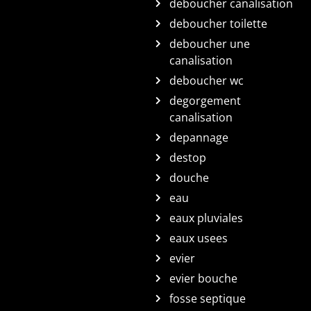
deboucher canalisation
deboucher toilette
deboucher une
canalisation
deboucher wc
degorgement
canalisation
depannage
destop
douche
eau
eaux pluviales
eaux usees
evier
evier bouche
fosse septique