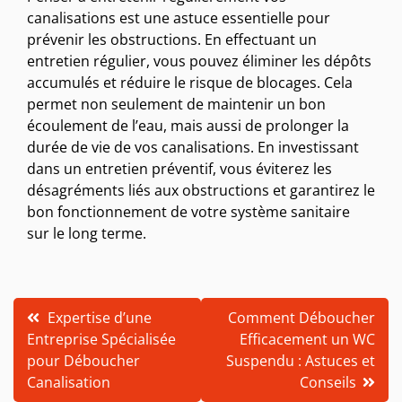
canalisations est une astuce essentielle pour
prévenir les obstructions. En effectuant un
entretien régulier, vous pouvez éliminer les dépôts
accumulés et réduire le risque de blocages. Cela
permet non seulement de maintenir un bon
écoulement de l’eau, mais aussi de prolonger la
durée de vie de vos canalisations. En investissant
dans un entretien préventif, vous éviterez les
désagréments liés aux obstructions et garantirez le
bon fonctionnement de votre système sanitaire
sur le long terme.
Navigation
Expertise d’une
Comment Déboucher
Entreprise Spécialisée
Efficacement un WC
de
pour Déboucher
Suspendu : Astuces et
l’article
Canalisation
Conseils