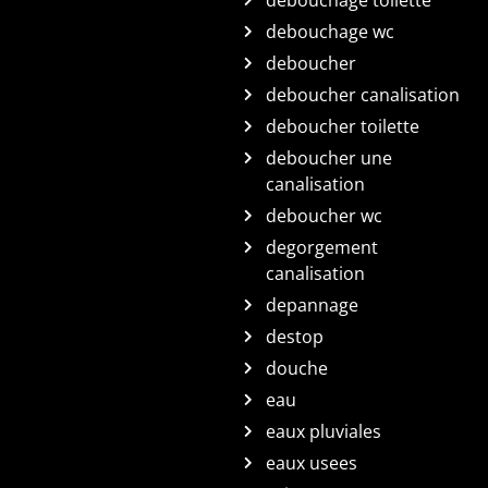
debouchage toilette
debouchage wc
deboucher
deboucher canalisation
deboucher toilette
deboucher une
canalisation
deboucher wc
degorgement
canalisation
depannage
destop
douche
eau
eaux pluviales
eaux usees