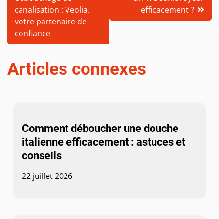
de
canalisation : Veolia,
efficacement ?
l’article
votre partenaire de
confiance
Articles connexes
Comment déboucher une douche
italienne efficacement : astuces et
conseils
22 juillet 2026