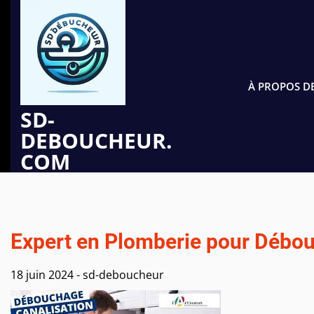
Passer
au
contenu
À PROPOS D
SD-
DEBOUCHEUR.
COM
Expert en Plomberie pour Débou
18 juin 2024
-
sd-deboucheur