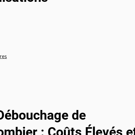
ures
 Débouchage de
ombier : Coûts Élevés e