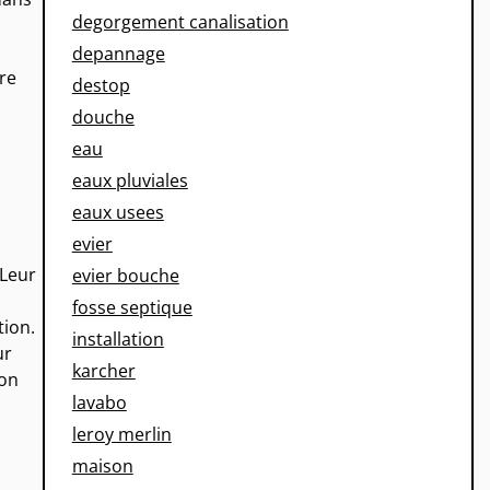
degorgement canalisation
depannage
re
destop
douche
eau
eaux pluviales
eaux usees
evier
 Leur
evier bouche
fosse septique
tion.
installation
ur
karcher
ion
lavabo
leroy merlin
maison