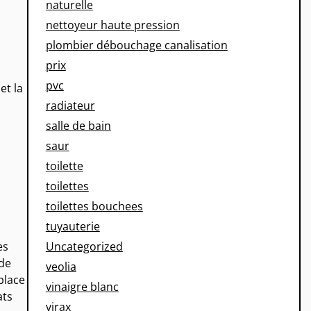
naturelle
nettoyeur haute pression
plombier débouchage canalisation
prix
pvc
et la
radiateur
salle de bain
saur
toilette
toilettes
toilettes bouchees
tuyauterie
Uncategorized
es
 de
veolia
place
vinaigre blanc
ats
virax