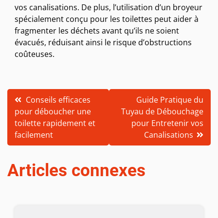
vos canalisations. De plus, l’utilisation d’un broyeur
spécialement conçu pour les toilettes peut aider à
fragmenter les déchets avant qu’ils ne soient
évacués, réduisant ainsi le risque d’obstructions
coûteuses.
Navigation
Conseils efficaces
Guide Pratique du
pour déboucher une
Tuyau de Débouchage
de
toilette rapidement et
pour Entretenir vos
l’article
facilement
Canalisations
Articles connexes