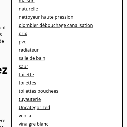
maison
naturelle
nettoyeur haute pression
plombier débouchage canalisation
ant
prix
s
de
pvc
radiateur
salle de bain
saur
ez
toilette
toilettes
toilettes bouchees
tuyauterie
Uncategorized
veolia
ère
vinaigre blanc