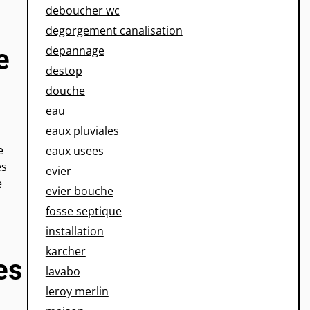
deboucher wc
degorgement canalisation
depannage
e
destop
douche
eau
eaux pluviales
e
eaux usees
es
evier
e
evier bouche
fosse septique
installation
karcher
es
lavabo
leroy merlin