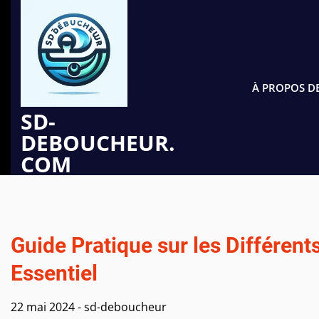
Passer
au
contenu
À PROPOS D
SD-
DEBOUCHEUR.
COM
Guide Pratique sur les Différent
Essentiel
22 mai 2024
-
sd-deboucheur