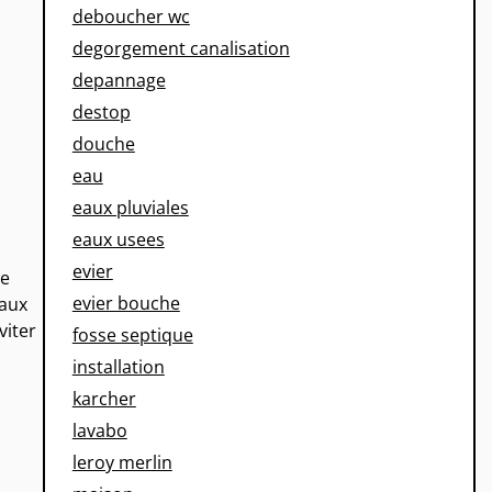
deboucher wc
degorgement canalisation
depannage
destop
douche
eau
eaux pluviales
n
eaux usees
evier
te
evier bouche
eaux
viter
fosse septique
installation
karcher
lavabo
leroy merlin