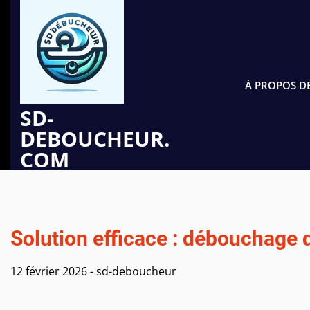
Passer
au
contenu
À PROPOS D
SD-
DEBOUCHEUR.
COM
Solution efficace : débouchage 
12 février 2026
-
sd-deboucheur