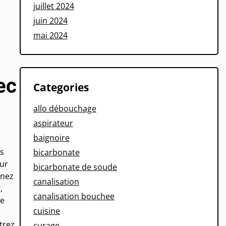
juillet 2024
juin 2024
mai 2024
ec
Categories
allo débouchage
aspirateur
baignoire
es
bicarbonate
eur
bicarbonate de soude
nnez
canalisation
,
canalisation bouchee
ne
cuisine
trez
curage