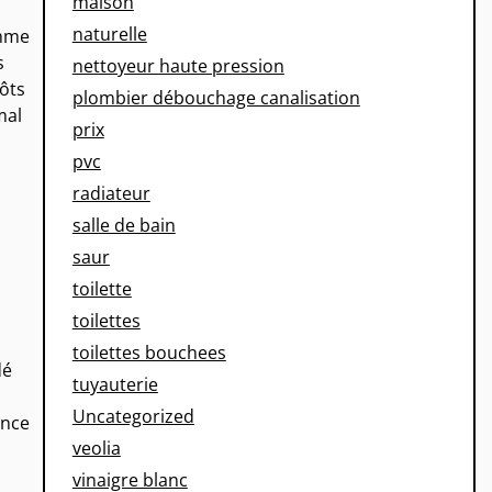
maison
naturelle
omme
s
nettoyeur haute pression
pôts
plombier débouchage canalisation
mal
prix
pvc
radiateur
salle de bain
saur
toilette
toilettes
toilettes bouchees
dé
tuyauterie
Uncategorized
ance
veolia
vinaigre blanc