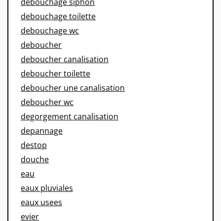
debouchage siphon
debouchage toilette
debouchage wc
deboucher
deboucher canalisation
deboucher toilette
deboucher une canalisation
deboucher wc
degorgement canalisation
depannage
destop
douche
eau
eaux pluviales
eaux usees
evier