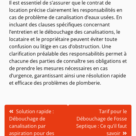
Il est essentiel de s’assurer que le contrat de
location précise clairement les responsabilités en
cas de problème de canalisation d’eaux usées. En
incluant des clauses spécifiques concernant
l’entretien et le débouchage des canalisations, le
locataire et le propriétaire peuvent éviter toute
confusion ou litige en cas d’obstruction. Une
clarification préalable des responsabilités permet à
chacune des parties de connaître ses obligations et
de prendre les mesures nécessaires en cas
d’urgence, garantissant ainsi une résolution rapide
et efficace des problèmes de plomberie.
Navigation
Solution rapide :
Tarif pour le
Débouchage de
Débouchage de Fosse
de
canalisation par
Septique : Ce qu’il faut
l’article
aspiration pour des
savoir