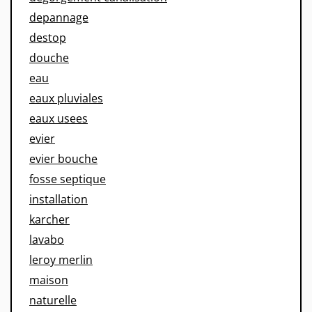
depannage
destop
douche
eau
eaux pluviales
eaux usees
evier
evier bouche
fosse septique
installation
karcher
lavabo
leroy merlin
maison
naturelle