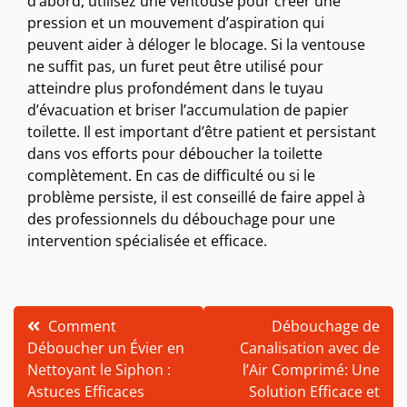
d’abord, utilisez une ventouse pour créer une
pression et un mouvement d’aspiration qui
peuvent aider à déloger le blocage. Si la ventouse
ne suffit pas, un furet peut être utilisé pour
atteindre plus profondément dans le tuyau
d’évacuation et briser l’accumulation de papier
toilette. Il est important d’être patient et persistant
dans vos efforts pour déboucher la toilette
complètement. En cas de difficulté ou si le
problème persiste, il est conseillé de faire appel à
des professionnels du débouchage pour une
intervention spécialisée et efficace.
Navigation
Comment
Débouchage de
Déboucher un Évier en
Canalisation avec de
de
Nettoyant le Siphon :
l’Air Comprimé: Une
l’article
Astuces Efficaces
Solution Efficace et