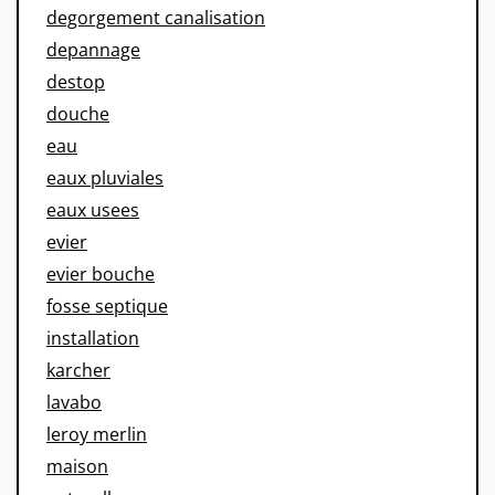
degorgement canalisation
depannage
destop
douche
eau
eaux pluviales
eaux usees
evier
evier bouche
fosse septique
installation
karcher
lavabo
leroy merlin
maison