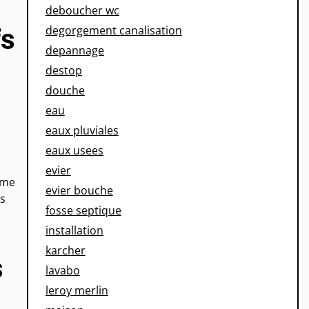
deboucher wc
degorgement canalisation
fs
depannage
destop
douche
eau
eaux pluviales
eaux usees
evier
mme
evier bouche
es
fosse septique
installation
karcher
s
lavabo
leroy merlin