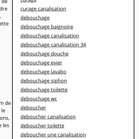
t de
curage canalisation
udre
,
debouchage
ette
debouchage baignoire
debouchage canalisation
debouchage canalisation 34
debouchage douche
debouchage evier
debouchage lavabo
debouchage siphon
debouchage toilette
debouchage wc
om de
deboucher
 le
deboucher canalisation
ions,
 les
deboucher toilette
deboucher une canalisation