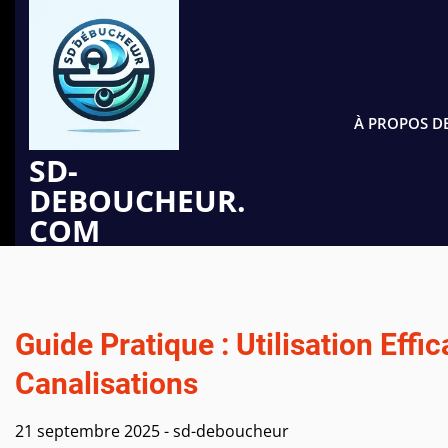
Passer
au
contenu
À PROPOS D
SD-
DEBOUCHEUR.
COM
Guide Pratique : Utilisation Ef
Canalisations
21 septembre 2025
-
sd-deboucheur