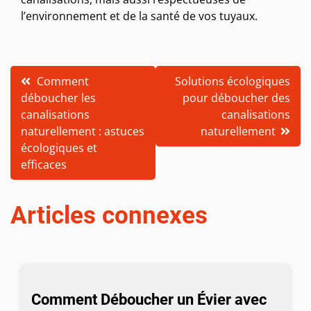
l’environnement et de la santé de vos tuyaux.
Navigation
Comment
Solutions écologiques
déboucher les
pour déboucher des
de
canalisations
canalisations
l’article
naturellement : astuces
naturellement
écologiques et
efficaces
Articles connexes
Comment Déboucher un Évier avec