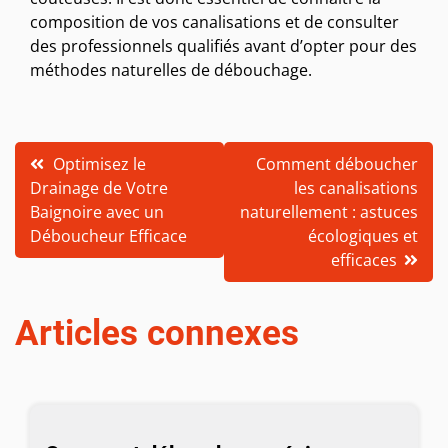
composition de vos canalisations et de consulter
des professionnels qualifiés avant d’opter pour des
méthodes naturelles de débouchage.
Navigation
Optimisez le
Comment déboucher
Drainage de Votre
les canalisations
de
Baignoire avec un
naturellement : astuces
l’article
Déboucheur Efficace
écologiques et
efficaces
Articles connexes