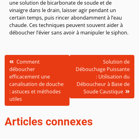
une solution de bicarbonate de soude et de
vinaigre dans le drain, laisser agir pendant un
certain temps, puis rincer abondamment à l’eau
chaude. Ces techniques peuvent souvent aider à
déboucher l’évier sans avoir à manipuler le siphon.
Navigation
Comment
Solution de
déboucher
Débouchage Puissante
de
efficacement une
: Utilisation du
l’article
canalisation de douche
Déboucheur à Base de
: astuces et méthodes
Soude Caustique
utiles
Articles connexes