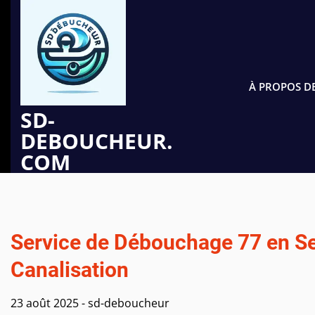
Passer
au
contenu
À PROPOS D
SD-
DEBOUCHEUR.
COM
Service de Débouchage 77 en Se
Canalisation
23 août 2025
-
sd-deboucheur