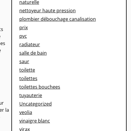
naturelle
nettoyeur haute pression
plombier débouchage canalisation
prix
ts
pvc
e
les
radiateur
e
salle de bain
saur
toilette
toilettes
toilettes bouchees
tuyauterie
ur
Uncategorized
er la
veolia
e
vinaigre blanc
virax