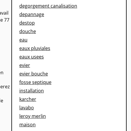
degorgement canalisation
vail
depannage
ge 77
destop
douche
eau
eaux pluviales
eaux usees
evier
en
evier bouche
fosse septique
ierez
installation
karcher
de
lavabo
leroy merlin
maison