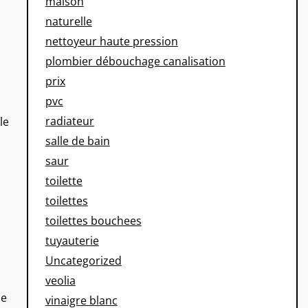
maison
naturelle
nettoyeur haute pression
plombier débouchage canalisation
prix
pvc
radiateur
le
salle de bain
saur
toilette
toilettes
toilettes bouchees
tuyauterie
Uncategorized
veolia
ie
vinaigre blanc