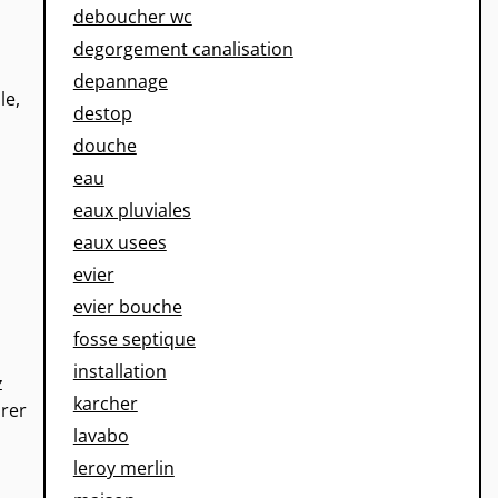
deboucher wc
degorgement canalisation
depannage
le,
destop
douche
eau
eaux pluviales
eaux usees
evier
evier bouche
fosse septique
installation
z
karcher
urer
lavabo
leroy merlin