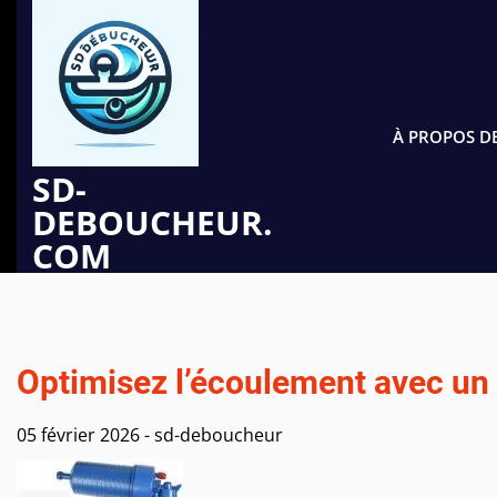
Passer
au
contenu
À PROPOS D
SD-
DEBOUCHEUR.
COM
Optimisez l’écoulement avec un
05 février 2026
-
sd-deboucheur