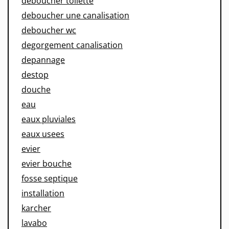
deboucher toilette
deboucher une canalisation
deboucher wc
degorgement canalisation
depannage
destop
douche
eau
eaux pluviales
eaux usees
evier
evier bouche
fosse septique
installation
karcher
lavabo