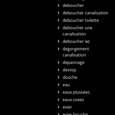
deboucher
deboucher canalisation
deboucher toilette
deboucher une
canalisation
deboucher wc
degorgement
canalisation
depannage
destop
douche
eau
eaux pluviales
eaux usees
evier
evier bouche