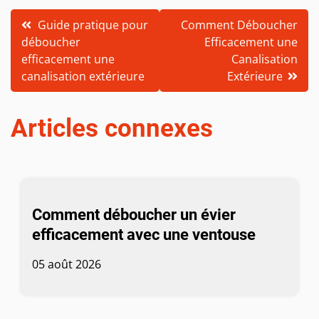
Navigation
Guide pratique pour
Comment Déboucher
déboucher
Efficacement une
de
efficacement une
Canalisation
l’article
canalisation extérieure
Extérieure
Articles connexes
Comment déboucher un évier
efficacement avec une ventouse
05 août 2026