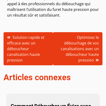
appel à des professionnels du débouchage qui
maîtrisent l’utilisation du furet haute pression pour
un résultat sûr et satisfaisant.
Navigation
Solution rapide et
Optimisez le
efficace avec un
débouchage de vos
de
déboucheur
canalisations avec un
l’article
canalisation haute
déboucheur haute
pression
pression
Articles connexes