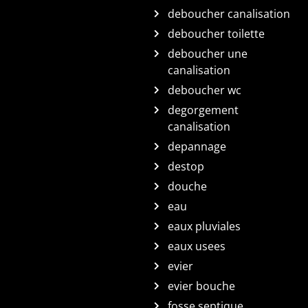
deboucher canalisation
deboucher toilette
deboucher une
canalisation
deboucher wc
degorgement
canalisation
depannage
destop
douche
eau
eaux pluviales
eaux usees
evier
evier bouche
fosse septique