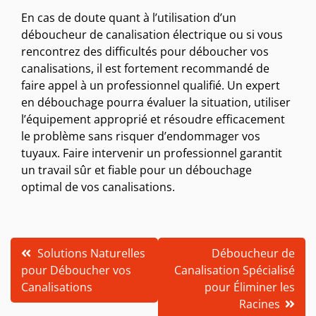
En cas de doute quant à l’utilisation d’un
déboucheur de canalisation électrique ou si vous
rencontrez des difficultés pour déboucher vos
canalisations, il est fortement recommandé de
faire appel à un professionnel qualifié. Un expert
en débouchage pourra évaluer la situation, utiliser
l’équipement approprié et résoudre efficacement
le problème sans risquer d’endommager vos
tuyaux. Faire intervenir un professionnel garantit
un travail sûr et fiable pour un débouchage
optimal de vos canalisations.
Navigation
Solutions Naturelles
Déboucheur de
pour Déboucher vos
Canalisation Spécialisé
de
Canalisations
pour Éliminer les
l’article
Racines