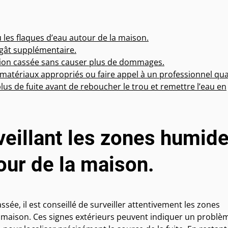
u les flaques d’eau autour de la maison.
égât supplémentaire.
ation cassée sans causer plus de dommages.
s matériaux appropriés ou faire appel à un professionnel qual
plus de fuite avant de reboucher le trou et remettre l’eau en
rveillant les zones humid
our de la maison.
sée, il est conseillé de surveiller attentivement les zones
a maison. Ces signes extérieurs peuvent indiquer un problè