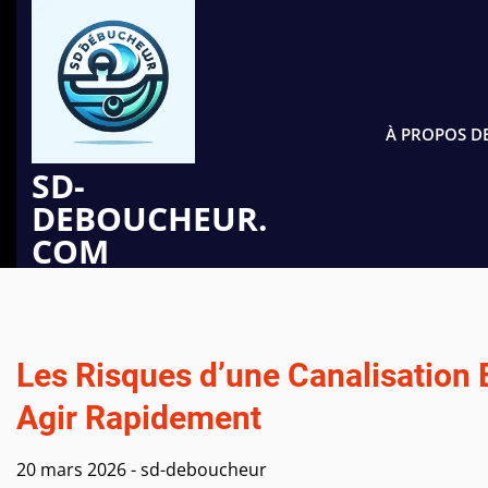
Passer
au
contenu
À PROPOS D
SD-
DEBOUCHEUR.
COM
Les Risques d’une Canalisation 
Agir Rapidement
20 mars 2026
-
sd-deboucheur