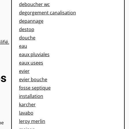
deboucher wc
degorgement canalisation
depannage
destop
douche
ifié.
eau
eaux pluviales
eaux usees
evier
es
evier bouche
fosse septique
installation
karcher
lavabo
leroy merlin
me