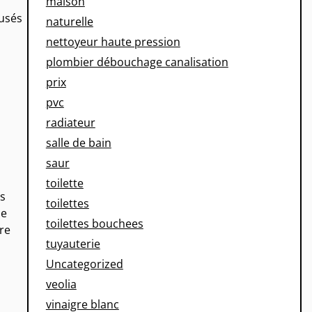
maison
ausés
naturelle
nettoyeur haute pression
plombier débouchage canalisation
prix
pvc
radiateur
salle de bain
saur
toilette
us
toilettes
ne
toilettes bouchees
re
tuyauterie
Uncategorized
veolia
vinaigre blanc