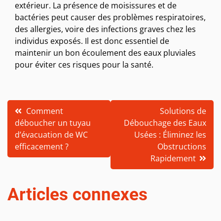
extérieur. La présence de moisissures et de
bactéries peut causer des problèmes respiratoires,
des allergies, voire des infections graves chez les
individus exposés. Il est donc essentiel de
maintenir un bon écoulement des eaux pluviales
pour éviter ces risques pour la santé.
Navigation
Comment
Solutions de
déboucher un tuyau
Débouchage des Eaux
de
d’évacuation de WC
Usées : Éliminez les
l’article
efficacement ?
Obstructions
Rapidement
Articles connexes