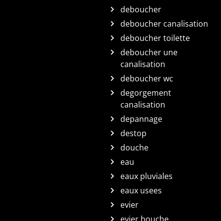
deboucher
deboucher canalisation
deboucher toilette
deboucher une
canalisation
deboucher wc
degorgement
canalisation
depannage
destop
douche
eau
eaux pluviales
eaux usees
evier
evier bouche