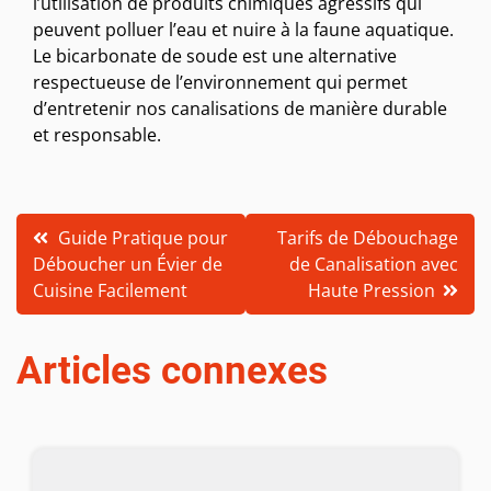
l’utilisation de produits chimiques agressifs qui
peuvent polluer l’eau et nuire à la faune aquatique.
Le bicarbonate de soude est une alternative
respectueuse de l’environnement qui permet
d’entretenir nos canalisations de manière durable
et responsable.
Navigation
Guide Pratique pour
Tarifs de Débouchage
Déboucher un Évier de
de Canalisation avec
de
Cuisine Facilement
Haute Pression
l’article
Articles connexes