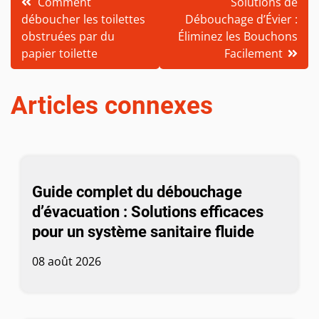
Comment
Solutions de
déboucher les toilettes
Débouchage d’Évier :
de
obstruées par du
Éliminez les Bouchons
l’article
papier toilette
Facilement
Articles connexes
Guide complet du débouchage
d’évacuation : Solutions efficaces
pour un système sanitaire fluide
08 août 2026