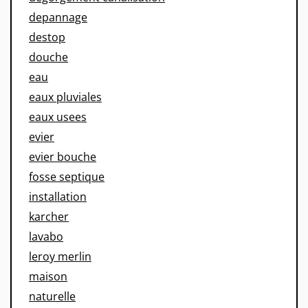
depannage
destop
douche
eau
eaux pluviales
eaux usees
evier
evier bouche
fosse septique
installation
karcher
lavabo
leroy merlin
maison
naturelle