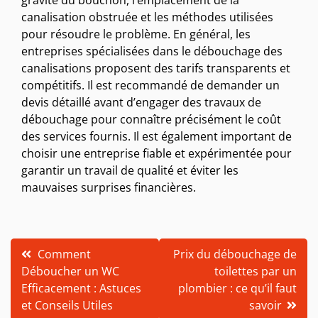
gravité du bouchon, l’emplacement de la
canalisation obstruée et les méthodes utilisées
pour résoudre le problème. En général, les
entreprises spécialisées dans le débouchage des
canalisations proposent des tarifs transparents et
compétitifs. Il est recommandé de demander un
devis détaillé avant d’engager des travaux de
débouchage pour connaître précisément le coût
des services fournis. Il est également important de
choisir une entreprise fiable et expérimentée pour
garantir un travail de qualité et éviter les
mauvaises surprises financières.
Navigation
Comment
Prix du débouchage de
Déboucher un WC
toilettes par un
de
Efficacement : Astuces
plombier : ce qu’il faut
l’article
et Conseils Utiles
savoir