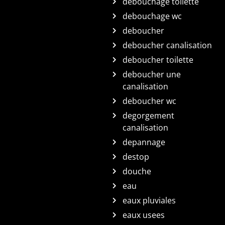
debouchage toilette
debouchage wc
deboucher
deboucher canalisation
deboucher toilette
deboucher une
canalisation
deboucher wc
degorgement
canalisation
depannage
destop
douche
eau
eaux pluviales
eaux usees