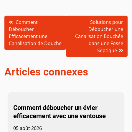
Navigation
Comment
Solutions pour
Déboucher
Déboucher une
de
Efficacement une
Canalisation Bouchée
l’article
Canalisation de Douche
dans une Fosse
Septique
Articles connexes
Comment déboucher un évier
efficacement avec une ventouse
05 août 2026