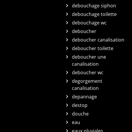
debouchage siphon
debouchage toilette
debouchage wc
deboucher
deboucher canalisation
deboucher toilette
deboucher une
canalisation
deboucher wc
degorgement
canalisation
depannage
destop
douche
eau
eaux pluviales