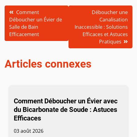
Navigation
Comment
Déboucher une
Déboucher un Évier de
Canalisation
de
Salle de Bain
Inaccessible : Solutions
l’article
Efficacement
Efficaces et Astuces
Pratiques
Articles connexes
Comment Déboucher un Évier avec
du Bicarbonate de Soude : Astuces
Efficaces
03 août 2026