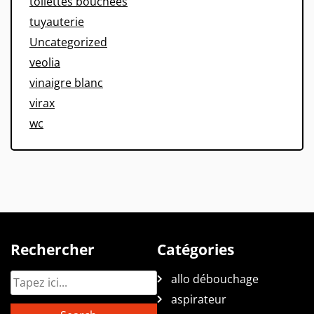
toilettes bouchees
tuyauterie
Uncategorized
veolia
vinaigre blanc
virax
wc
Rechercher
Catégories
allo débouchage
aspirateur