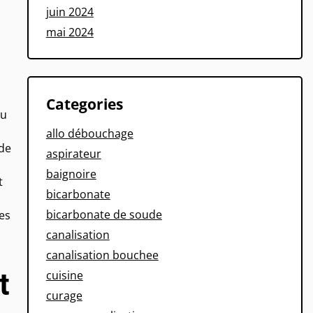
juin 2024
mai 2024
Categories
du
allo débouchage
 de
aspirateur
baignoire
t
bicarbonate
bicarbonate de soude
es
canalisation
canalisation bouchee
t
cuisine
curage