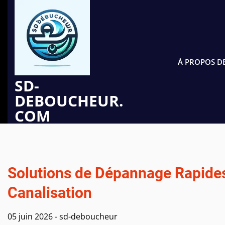
Passer
au
contenu
À PROPOS D
SD-
DEBOUCHEUR.
COM
Solutions de Dépannage Rapide
Canalisation
05 juin 2026
-
sd-deboucheur