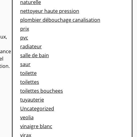
naturelle
nettoyeur haute pression
plombier débouchage canalisation
prix
eux,
pvc
radiateur
sance
salle de bain
el
saur
tion.
toilette
toilettes
toilettes bouchees
tuyauterie
Uncategorized
veolia
vinaigre blanc
virax