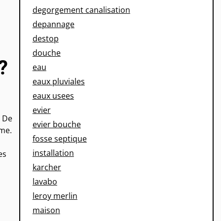
degorgement canalisation
depannage
destop
douche
?
eau
eaux pluviales
eaux usees
evier
. De
evier bouche
ème.
fosse septique
installation
es
karcher
lavabo
leroy merlin
maison